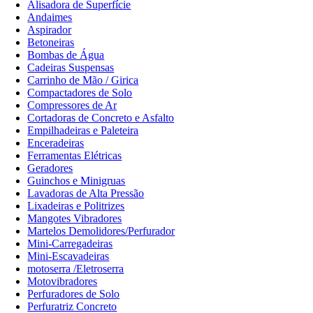
Alisadora de Superfície
Andaimes
Aspirador
Betoneiras
Bombas de Água
Cadeiras Suspensas
Carrinho de Mão / Girica
Compactadores de Solo
Compressores de Ar
Cortadoras de Concreto e Asfalto
Empilhadeiras e Paleteira
Enceradeiras
Ferramentas Elétricas
Geradores
Guinchos e Minigruas
Lavadoras de Alta Pressão
Lixadeiras e Politrizes
Mangotes Vibradores
Martelos Demolidores/Perfurador
Mini-Carregadeiras
Mini-Escavadeiras
motoserra /Eletroserra
Motovibradores
Perfuradores de Solo
Perfuratriz Concreto