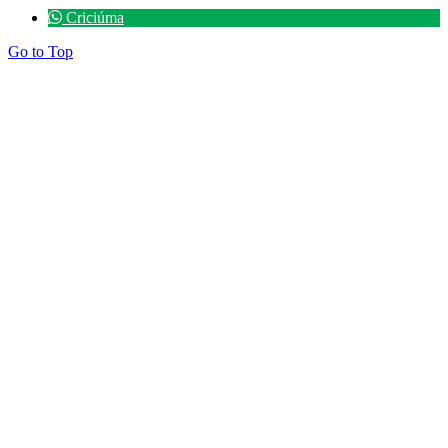
Criciúma
Go to Top