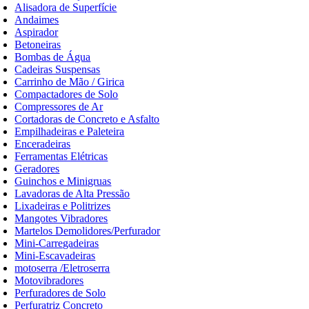
Alisadora de Superfície
Andaimes
Aspirador
Betoneiras
Bombas de Água
Cadeiras Suspensas
Carrinho de Mão / Girica
Compactadores de Solo
Compressores de Ar
Cortadoras de Concreto e Asfalto
Empilhadeiras e Paleteira
Enceradeiras
Ferramentas Elétricas
Geradores
Guinchos e Minigruas
Lavadoras de Alta Pressão
Lixadeiras e Politrizes
Mangotes Vibradores
Martelos Demolidores/Perfurador
Mini-Carregadeiras
Mini-Escavadeiras
motoserra /Eletroserra
Motovibradores
Perfuradores de Solo
Perfuratriz Concreto