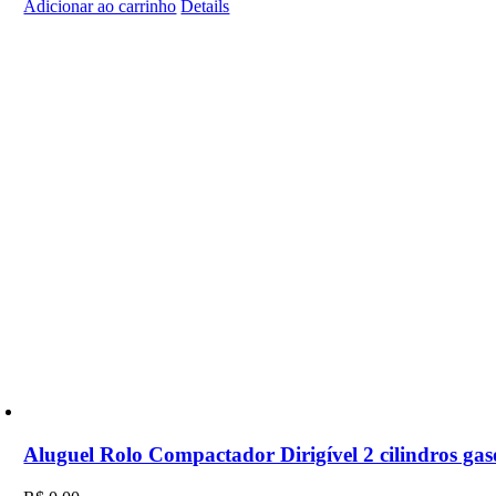
Adicionar ao carrinho
Details
Aluguel Rolo Compactador Dirigível 2 cilindros gas