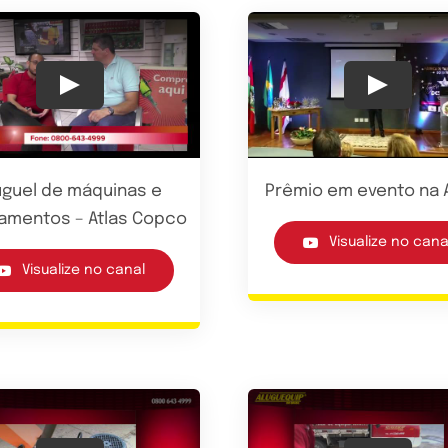
Play
Play
uguel de máquinas e
Prêmio em evento na 
amentos – Atlas Copco
Visualize no cana
Visualize no canal