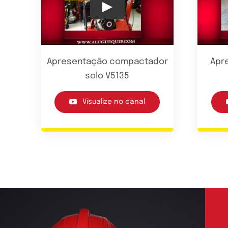
Play
Apresentação compactador
Apre
solo V5135
Visualize no canal