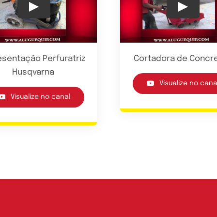
Play
Play
sentação Perfuratriz
Cortadora de Concre
Husqvarna
Visualize no cana
Visualize no canal