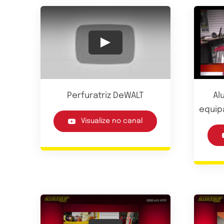
Play
Perfuratriz DeWALT
Al
equip
Visualize no canal