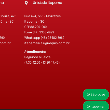
ma
Unidade Itapema
 Souza, 425
Rua 424, n65 - Morretes
ciúma -SC
Itapema - SC
CEP:88.220-000
Fone (47) 3368.4999
390
Whatsapp (48) 98482.6969
com.br
itapema@aluguequip.com.br
Atendimento:
Segunda a Sexta
)
(7:30-12:00 • 13:30-17:45)
São José
Itapema