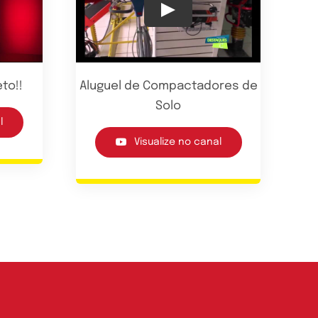
Play
to!!
Aluguel de Compactadores de
Solo
l
Visualize no canal