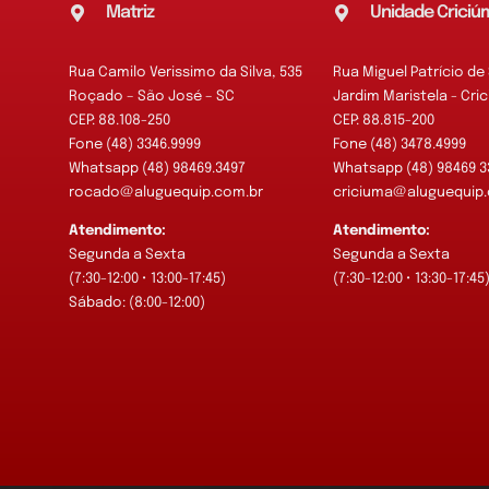
Matriz
Unidade Criciú
Rua Camilo Verissimo da Silva, 535
Rua Miguel Patrício de
Roçado – São José – SC
Jardim Maristela - Cri
CEP: 88.108-250
CEP: 88.815-200
Fone (48) 3346.9999
Fone (48) 3478.4999
Whatsapp (48) 98469.3497
Whatsapp (48) 98469 3
rocado@aluguequip.com.br
criciuma@aluguequip.
Atendimento:
Atendimento:
Segunda a Sexta
Segunda a Sexta
(7:30-12:00 • 13:00-17:45)
(7:30-12:00 • 13:30-17:45
Sábado: (8:00-12:00)