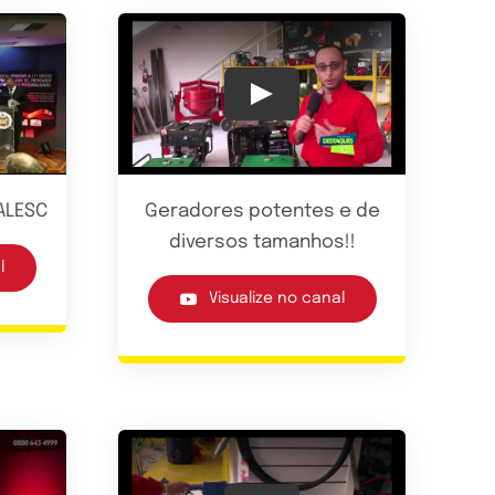
Play
ALESC
Geradores potentes e de
diversos tamanhos!!
l
Visualize no canal