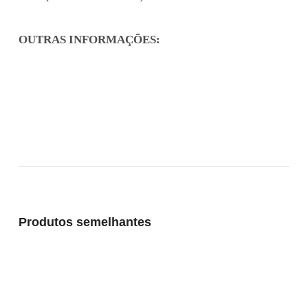
OUTRAS INFORMAÇÕES:
Element content will render here.
Produtos semelhantes