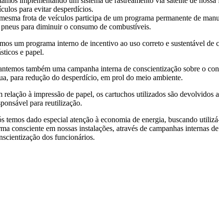
tamos implementando um sistema de rastreamento via satélite de nossa 
ículos para evitar desperdícios.
mesma frota de veículos participa de um programa permanente de man
 pneus para diminuir o consumo de combustíveis.
mos um programa interno de incentivo ao uso correto e sustentável de 
ásticos e papel.
ntemos também uma campanha interna de conscientização sobre o co
ua, para redução do desperdício, em prol do meio ambiente.
 relação à impressão de papel, os cartuchos utilizados são devolvidos 
sponsável para reutilização.
s temos dado especial atenção à economia de energia, buscando utilizá
rma consciente em nossas instalações, através de campanhas internas de
nscientização dos funcionários.