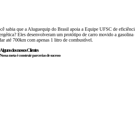
cê sabia que a Aluguequip do Brasil apoia a Equipe UFSC de eficiênci
ergética? Eles desenvolveram um protótipo de carro movido a gasolina
dar até 700km com apenas 1 litro de combustível.
Alguns dos nossos Clientes
Nossa meta é construir parcerias de sucesso