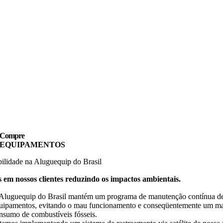
Compre
EQUIPAMENTOS
bilidade na Aluguequip do Brasil
em nossos clientes reduzindo os impactos ambientais.
Aluguequip do Brasil mantém um programa de manutenção contínua de
uipamentos, evitando o mau funcionamento e conseqüentemente um ma
nsumo de combustíveis fósseis.