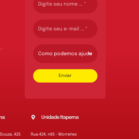
Enviar
ma
Unidade Itapema
 Souza, 425
Rua 424, n65 - Morretes