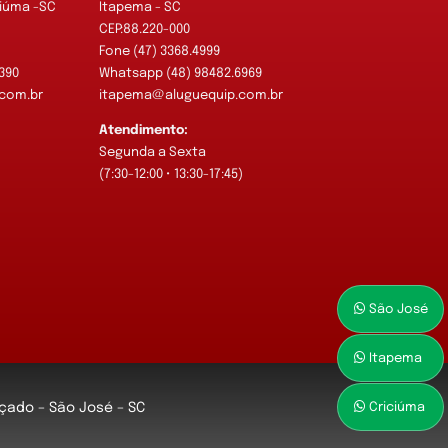
ciúma -SC
Itapema - SC
CEP:88.220-000
Fone (47) 3368.4999
390
Whatsapp (48) 98482.6969
com.br
itapema@aluguequip.com.br
Atendimento:
Segunda a Sexta
)
(7:30-12:00 • 13:30-17:45)
São José
Itapema
Criciúma
Roçado – São José – SC