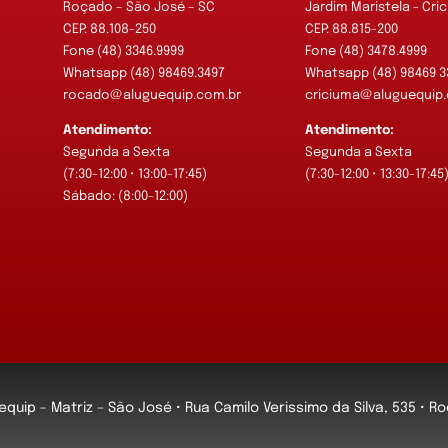
Roçado – São José – SC
Jardim Maristela - Cri
CEP: 88.108-250
CEP: 88.815-200
Fone (48) 3346.9999
Fone (48) 3478.4999
Whatsapp (48) 98469.3497
Whatsapp (48) 98469 3
rocado@aluguequip.com.br
criciuma@aluguequip.
Atendimento:
Atendimento:
Segunda a Sexta
Segunda a Sexta
(7:30-12:00 • 13:00-17:45)
(7:30-12:00 • 13:30-17:45
Sábado: (8:00-12:00)
equip - Matriz – São José • Rua Camilo Verissimo da Silva, 535 • 