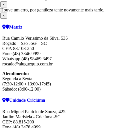
×
Houve um erro, por gentileza tente novamente mais tarde.
×
Matriz
Rua Camilo Verissimo da Silva, 535
Roçado – São José – SC
CEP: 88.108-250
Fone (48) 3346.9999
Whatsapp (48) 98469.3497
rocado@aluguequip.com.br
Atendimento:
Segunda a Sexta
(7:30-12:00 • 13:00-17:45)
Sábado: (8:00-12:00)
Unidade Criciúma
Rua Miguel Patrício de Souza, 425
Jardim Maristela - Criciúma -SC
CEP: 88.815-200
Fone (48) 3478.4999