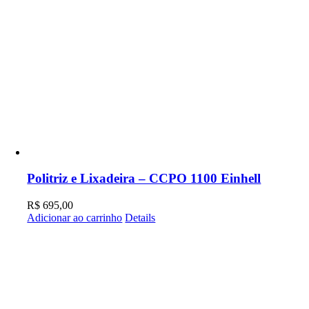
Politriz e Lixadeira – CCPO 1100 Einhell
R$
695,00
Adicionar ao carrinho
Details