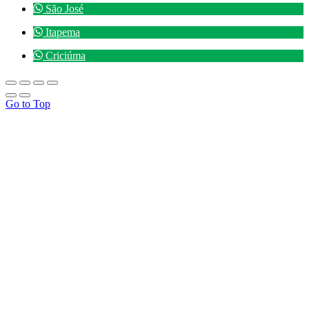
São José
Itapema
Criciúma
Go to Top