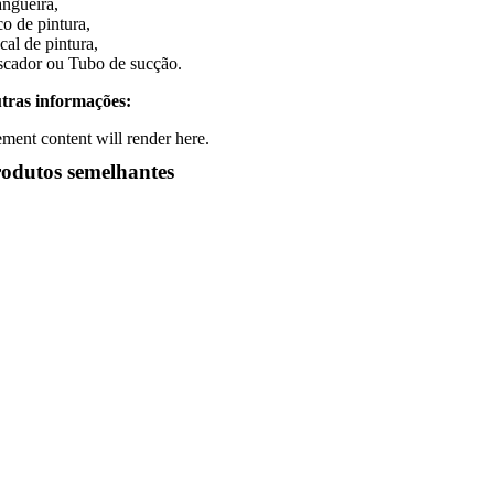
ngueira,
co de pintura,
cal de pintura,
scador ou Tubo de sucção.
tras informações:
ement content will render here.
odutos semelhantes