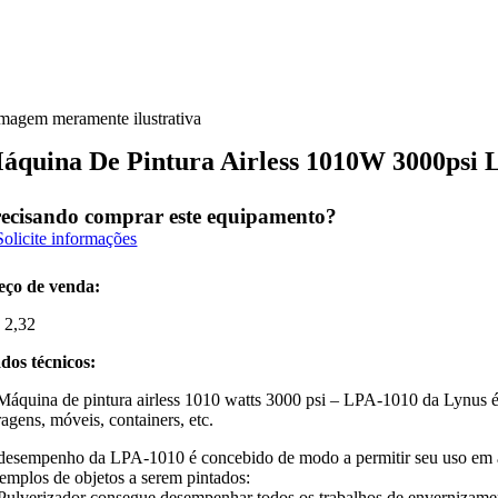
imagem meramente ilustrativa
áquina De Pintura Airless 1010W 3000psi 
ecisando comprar este equipamento?
Solicite informações
eço de venda:
$
2,32
dos técnicos:
Máquina de pintura airless 1010 watts 3000 psi – LPA-1010 da Lynus é uma
ragens, móveis, containers, etc.
desempenho da LPA-1010 é concebido de modo a permitir seu uso em á
emplos de objetos a serem pintados:
Pulverizador consegue desempenhar todos os trabalhos de envernizamento