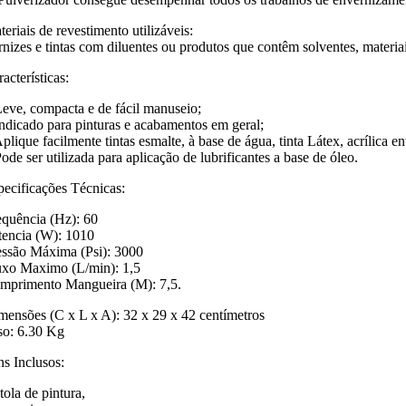
eriais de revestimento utilizáveis:
rnizes e tintas com diluentes ou produtos que contêm solventes, materiais
acterísticas:
Leve, compacta e de fácil manuseio;
Indicado para pinturas e acabamentos em geral;
plique facilmente tintas esmalte, à base de água, tinta Látex, acrílica en
ode ser utilizada para aplicação de lubrificantes a base de óleo.
pecificações Técnicas:
equência (Hz): 60
tencia (W): 1010
essão Máxima (Psi): 3000
uxo Maximo (L/min): 1,5
mprimento Mangueira (M): 7,5.
mensões (C x L x A): 32 x 29 x 42 centímetros
so: 6.30 Kg
ns Inclusos:
tola de pintura,