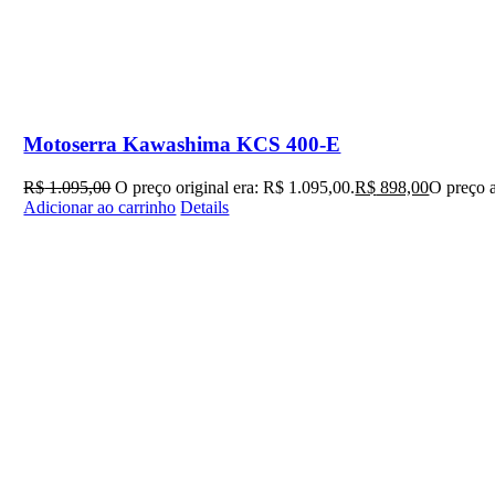
Motoserra Kawashima KCS 400-E
R$
1.095,00
O preço original era: R$ 1.095,00.
R$
898,00
O preço a
Adicionar ao carrinho
Details