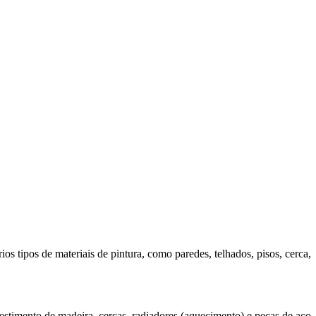
os tipos de materiais de pintura, como paredes, telhados, pisos, cerca,
estimento de madeira, cercas, radiadores (aquecimento) e peças de aço.