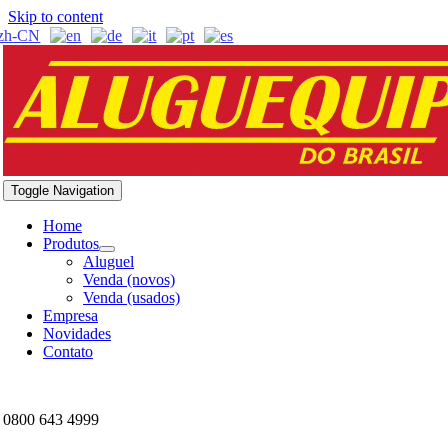
Skip to content
Toggle Navigation
Home
Produtos
Aluguel
Venda (novos)
Venda (usados)
Empresa
Novidades
Contato
0800 643 4999