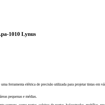
Lpa-1010 Lynus
 ferramenta elétrica de precisão utilizada para projetar tintas em vári
reas pequenas e médias.
 comuns, como portas, soleiras de portas, balaustradas, mobílias, rev