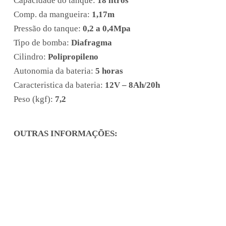
Capacidade do tanque:
18 litros
Comp. da mangueira:
1,17m
Pressão do tanque:
0,2 a 0,4Mpa
Tipo de bomba:
Diafragma
Cilindro:
Polipropileno
Autonomia da bateria:
5 horas
Caracteristica da bateria:
12V – 8Ah/20h
Peso (kgf):
7,2
OUTRAS INFORMAÇÕES:
Element content will render here.