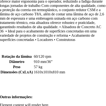
oferece maior ergonomia para o operador, reduzindo a fadiga durante
longas jornadas de trabalho Com componentes de alta qualidade, como
a proteção da correia em termoplástico, o conjunto redutor CSM e a
lâmina de aço carbono T8A, além de contar uma lâmina de aço de 2,6
mm de espessura e uma embreagem usinada em aço carbono com
tratamento térmico, esta alisadora oferece robustez e praticidade,
garantindo resultados de alta qualidade. • Alisadora de Concreto AC
36 • Ideal para o acabamento de superfícies concretadas em uma
variedade de projetos de construção e reforma • Acabamento de
superfícies concretadas • Locadores • Construtoras
Rotação da lâmina
60/120 rpm
Diâmetro
910 mm/36”
Peso
57 kg
Dimensões (CxLxA)
1610x1010x810 mm
Outras informações:
Element content will render here.