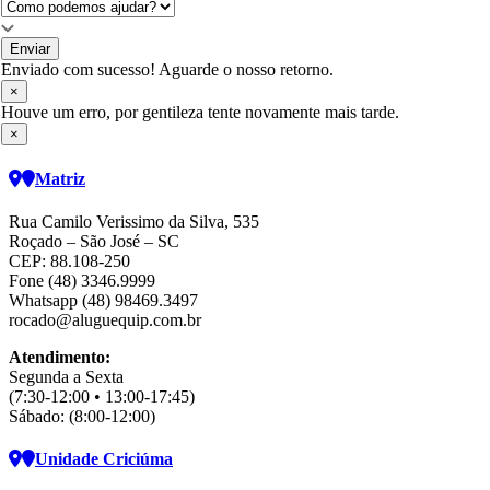
Enviar
Enviado com sucesso! Aguarde o nosso retorno.
×
Houve um erro, por gentileza tente novamente mais tarde.
×
Matriz
Rua Camilo Verissimo da Silva, 535
Roçado – São José – SC
CEP: 88.108-250
Fone (48) 3346.9999
Whatsapp (48) 98469.3497
rocado@aluguequip.com.br
Atendimento:
Segunda a Sexta
(7:30-12:00 • 13:00-17:45)
Sábado: (8:00-12:00)
Unidade Criciúma