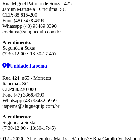
Rua Miguel Patrício de Souza, 425
Jardim Maristela - Criciúma -SC
CEP: 88.815-200
Fone (48) 3478.4999
Whatsapp (48) 98469 3390
criciuma@aluguequip.com.br
Atendimento:
Segunda a Sexta
(7:30-12:00 • 13:30-17:45)
Unidade Itapema
Rua 424, n65 - Morretes
Itapema - SC
CEP:88.220-000
Fone (47) 3368.4999
Whatsapp (48) 98482.6969
itapema@aluguequip.com.br
Atendimento:
Segunda a Sexta
(7:30-12:00 • 13:30-17:45)
2012 - 2026 | Aluguequip - Matriz – São José • Rua Camilo Verissimo 