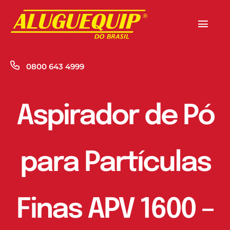
Skip
to
Togg
content
Navi
Home
0800 643 4999
Produtos
Aspirador de Pó
Empresa
Novidades
para Partículas
Contato
Finas APV 1600 –