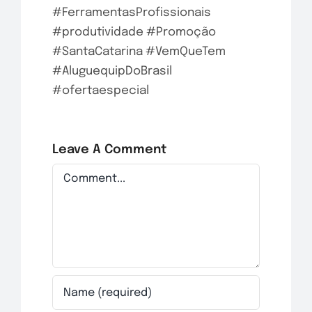
#FerramentasProfissionais
#produtividade
#Promoção
#SantaCatarina
#VemQueTem
#AluguequipDoBrasil
#ofertaespecial
Leave A Comment
Comment