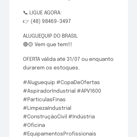
📞 LIGUE AGORA:
👉 (48) 98469-3497
ALUGUEQUIP DO BRASIL
🔴🟡 Vem que tem!!!
OFERTA válida até 31/07 ou enquanto
durarem os estoques.
#Aluguequip
#CopaDeOfertas
#AspiradorIndustrial
#APV1600
#ParticulasFinas
#LimpezaIndustrial
#ConstruçãoCivil
#Indústria
#Oficina
#EquipamentosProfissionais