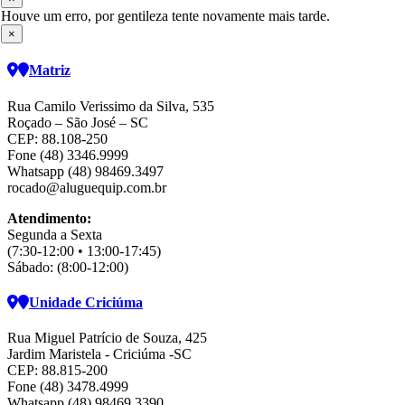
Houve um erro, por gentileza tente novamente mais tarde.
×
Matriz
Rua Camilo Verissimo da Silva, 535
Roçado – São José – SC
CEP: 88.108-250
Fone (48) 3346.9999
Whatsapp (48) 98469.3497
rocado@aluguequip.com.br
Atendimento:
Segunda a Sexta
(7:30-12:00 • 13:00-17:45)
Sábado: (8:00-12:00)
Unidade Criciúma
Rua Miguel Patrício de Souza, 425
Jardim Maristela - Criciúma -SC
CEP: 88.815-200
Fone (48) 3478.4999
Whatsapp (48) 98469 3390