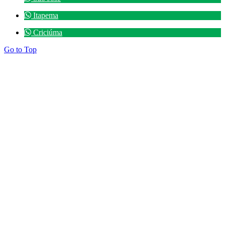
Itapema
Criciúma
Go to Top