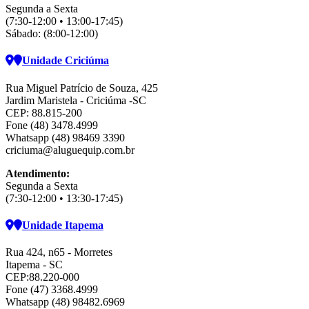
Segunda a Sexta
(7:30-12:00 • 13:00-17:45)
Sábado: (8:00-12:00)
Unidade Criciúma
Rua Miguel Patrício de Souza, 425
Jardim Maristela - Criciúma -SC
CEP: 88.815-200
Fone (48) 3478.4999
Whatsapp (48) 98469 3390
criciuma@aluguequip.com.br
Atendimento:
Segunda a Sexta
(7:30-12:00 • 13:30-17:45)
Unidade Itapema
Rua 424, n65 - Morretes
Itapema - SC
CEP:88.220-000
Fone (47) 3368.4999
Whatsapp (48) 98482.6969