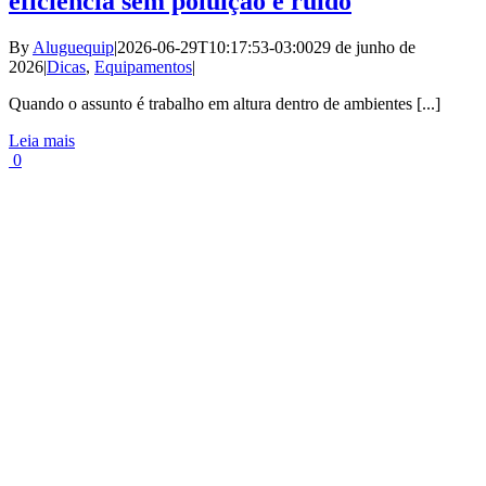
eficiência sem poluição e ruído
By
Aluguequip
|
2026-06-29T10:17:53-03:00
29 de junho de
2026
|
Dicas
,
Equipamentos
|
Quando o assunto é trabalho em altura dentro de ambientes [...]
Leia mais
0