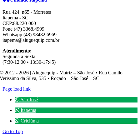
Rua 424, n65 - Morretes
Itapema - SC
CEP:88.220-000
Fone (47) 3368.4999
Whatsapp (48) 98482.6969
itapema@aluguequip.com.br
Atendimento:
Segunda a Sexta
(7:30-12:00 • 13:30-17:45)
© 2012 - 2026 | Aluguequip - Matriz – São José • Rua Camilo
Verissimo da Silva, 535 • Roçado – São José – SC
Page load link
São José
Itapema
Criciúma
Go to Top