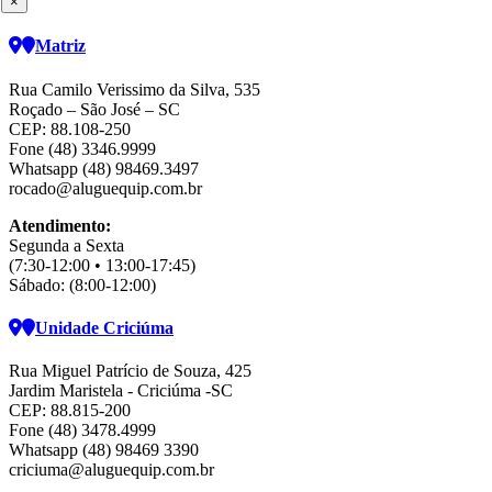
×
Matriz
Rua Camilo Verissimo da Silva, 535
Roçado – São José – SC
CEP: 88.108-250
Fone (48) 3346.9999
Whatsapp (48) 98469.3497
rocado@aluguequip.com.br
Atendimento:
Segunda a Sexta
(7:30-12:00 • 13:00-17:45)
Sábado: (8:00-12:00)
Unidade Criciúma
Rua Miguel Patrício de Souza, 425
Jardim Maristela - Criciúma -SC
CEP: 88.815-200
Fone (48) 3478.4999
Whatsapp (48) 98469 3390
criciuma@aluguequip.com.br