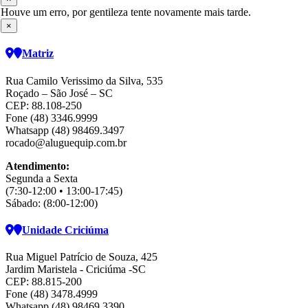
Houve um erro, por gentileza tente novamente mais tarde.
×
Matriz
Rua Camilo Verissimo da Silva, 535
Roçado – São José – SC
CEP: 88.108-250
Fone (48) 3346.9999
Whatsapp (48) 98469.3497
rocado@aluguequip.com.br
Atendimento:
Segunda a Sexta
(7:30-12:00 • 13:00-17:45)
Sábado: (8:00-12:00)
Unidade Criciúma
Rua Miguel Patrício de Souza, 425
Jardim Maristela - Criciúma -SC
CEP: 88.815-200
Fone (48) 3478.4999
Whatsapp (48) 98469 3390