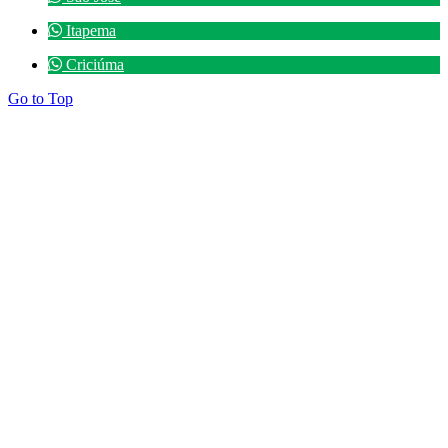
Itapema
Criciúma
Go to Top