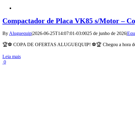
Compactador de Placa VK85 s/Motor – Co
By
Aluguequip
|
2026-06-25T14:07:01-03:00
25 de junho de 2026
|
Equ
🏆⚽ COPA DE OFERTAS ALUGUEQUIP! ⚽🏆 Chegou a hora de [
Leia mais
0