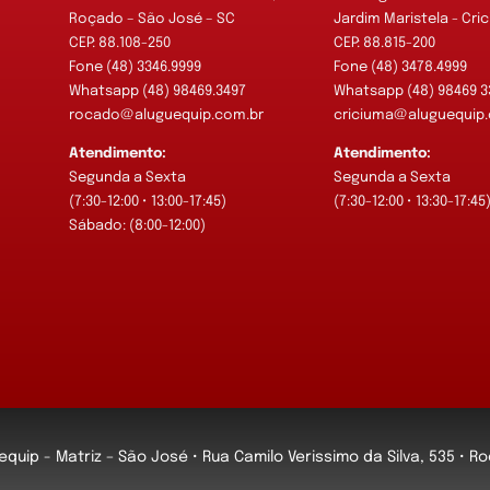
Roçado – São José – SC
Jardim Maristela - Cri
CEP: 88.108-250
CEP: 88.815-200
Fone (48) 3346.9999
Fone (48) 3478.4999
Whatsapp (48) 98469.3497
Whatsapp (48) 98469 3
rocado@aluguequip.com.br
criciuma@aluguequip.
Atendimento:
Atendimento:
Segunda a Sexta
Segunda a Sexta
(7:30-12:00 • 13:00-17:45)
(7:30-12:00 • 13:30-17:45
Sábado: (8:00-12:00)
equip - Matriz – São José • Rua Camilo Verissimo da Silva, 535 • 