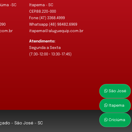
ciúma -SC
Itapema - SC
CEP:88.220-000
Fone (47) 3368.4999
390
Whatsapp (48) 98482.6969
com.br
itapema@aluguequip.com.br
Atendimento:
Segunda a Sexta
)
(7:30-12:00 • 13:30-17:45)
São José
Itapema
Criciúma
Roçado – São José – SC