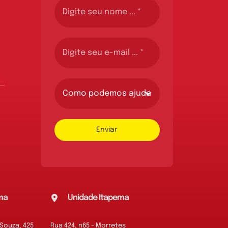
Enviar
ma
Unidade Itapema
 Souza, 425
Rua 424, n65 - Morretes