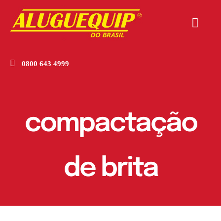
Skip
to
Togg
content
Navi
Home
0800 643 4999
Produtos
Empresa
compactação
Novidades
de brita
Contato