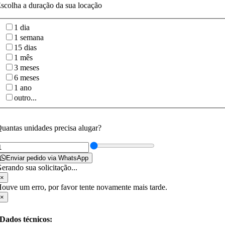
scolha a duração da sua locação
1 dia
1 semana
15 dias
1 mês
3 meses
6 meses
1 ano
outro...
uantas unidades precisa alugar?
Enviar pedido via WhatsApp
erando sua solicitação...
×
ouve um erro, por favor tente novamente mais tarde.
×
Dados técnicos: