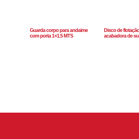
Guarda corpo para andaime
Disco de flotaçã
com porta 1×1.5 MTS
acabadora de sup