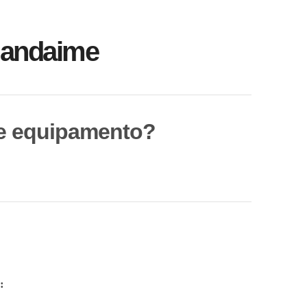
 andaime
te equipamento?
: