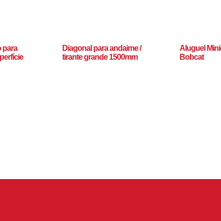
o para
Diagonal para andaime /
Aluguel Min
erfície
tirante grande 1500mm
Bobcat