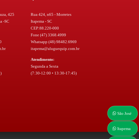
uza, 425
Rua 424, n65 - Morretes
ma -SC
Itapema - SC
CEP:88.220-000
Fone (47) 3368.4999
0
Whatsapp (48) 98482.6969
.br
itapema@aluguequip.com.br
Atendimento:
Segunda a Sexta
)
(7:30-12:00 • 13:30-17:45)
São José
Itapema