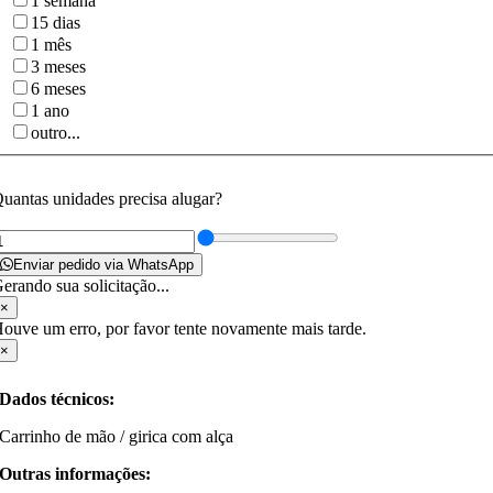
1 semana
15 dias
1 mês
3 meses
6 meses
1 ano
outro...
uantas unidades precisa alugar?
Enviar pedido via WhatsApp
erando sua solicitação...
×
ouve um erro, por favor tente novamente mais tarde.
×
Dados técnicos:
Carrinho de mão / girica com alça
Outras informações: