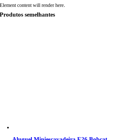
Element content will render here.
Produtos semelhantes
Aluguel Miniescavadeira E26 Bobcat