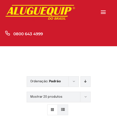
Skip
to
Togg
content
Navi
Home
0800 643 4999
Produtos
Empresa
Novidades
Ordenação:
Padrão
Contato
Mostrar 20 produtos