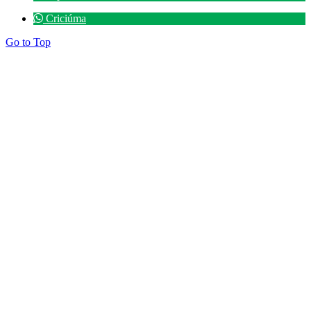
Criciúma
Go to Top