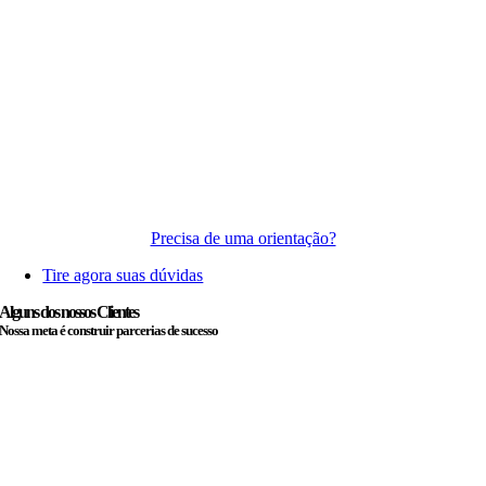
Precisa de uma orientação?
Tire agora suas dúvidas
Alguns dos nossos Clientes
Nossa meta é construir parcerias de sucesso