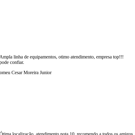
Ampla linha de equipamentos, otimo atendimento, empresa top!!!
pode confiar.
omeu Cesar Moreira Junior
Ótima localização, atendimento nota 10, recomendo a todos os amigos