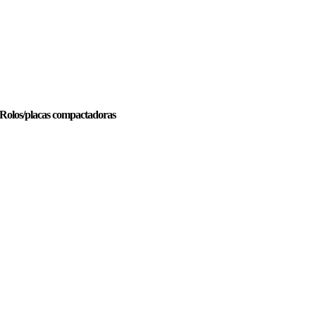
Rolos/placas compactadoras