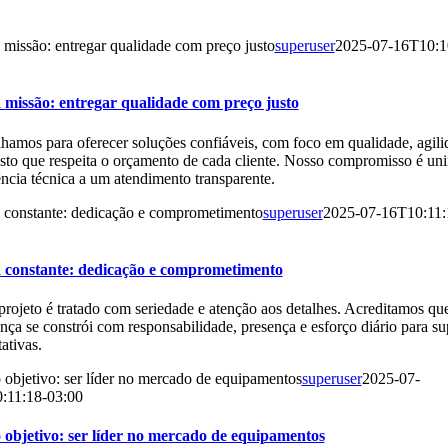
missão: entregar qualidade com preço justo
superuser
2025-07-16T10:1
 missão: entregar qualidade com preço justo
hamos para oferecer soluções confiáveis, com foco em qualidade, agili
to que respeita o orçamento de cada cliente. Nosso compromisso é uni
ncia técnica a um atendimento transparente.
 constante: dedicação e comprometimento
superuser
2025-07-16T10:11:
 constante: dedicação e comprometimento
rojeto é tratado com seriedade e atenção aos detalhes. Acreditamos qu
nça se constrói com responsabilidade, presença e esforço diário para su
ativas.
objetivo: ser líder no mercado de equipamentos
superuser
2025-07-
:11:18-03:00
 objetivo: ser líder no mercado de equipamentos