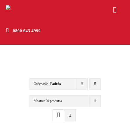
Skip
to
Toggl
content
Navig
Home
0800 643 4999
Produtos
Empresa
Novidades
Ordenação:
Padrão
Contato
Mostrar 20 produtos